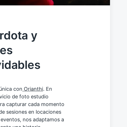
rdota y
nes
vidables
única con
Orianthi
. En
icio de foto estudio
ara capturar cada momento
sde sesiones en locaciones
 eventos, nos adaptamos a