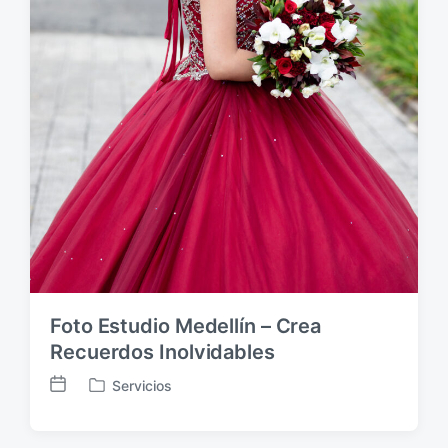
Foto Estudio Medellín – Crea
Recuerdos Inolvidables
Servicios
F
P
e
u
c
b