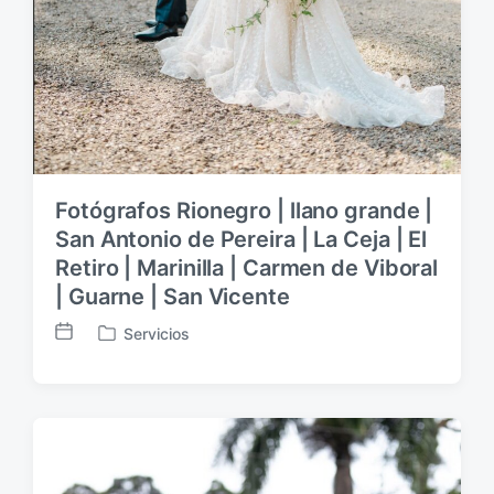
Fotógrafos Rionegro | llano grande |
San Antonio de Pereira | La Ceja | El
Retiro | Marinilla | Carmen de Viboral
| Guarne | San Vicente
Servicios
F
P
e
u
c
b
h
l
a
i
p
c
u
a