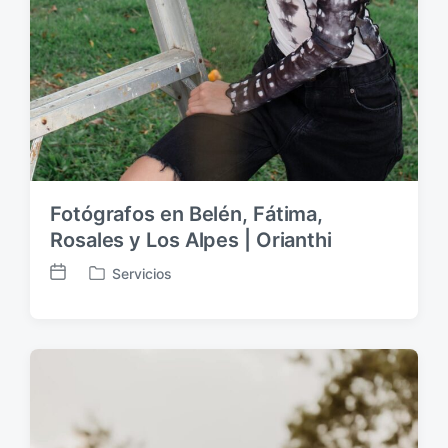
Fotógrafos en Belén, Fátima,
Rosales y Los Alpes | Orianthi
Servicios
F
P
e
u
c
b
h
l
a
i
p
c
u
a
b
d