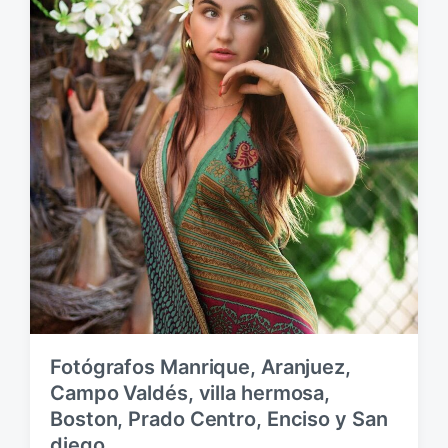
l
a
i
e
c
n
a
c
i
ó
n
Fotógrafos Manrique, Aranjuez,
Campo Valdés, villa hermosa,
Boston, Prado Centro, Enciso y San
diego