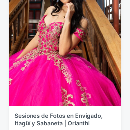
ó
n
Sesiones de Fotos en Envigado,
Itagüí y Sabaneta | Orianthi