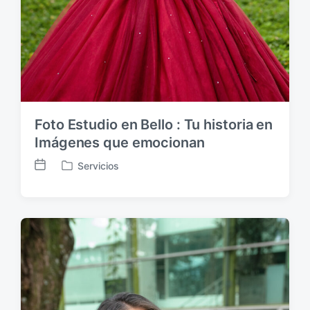
Foto Estudio en Bello : Tu historia en
Imágenes que emocionan
Servicios
F
P
e
u
c
b
h
l
a
i
p
c
u
a
b
d
l
a
i
e