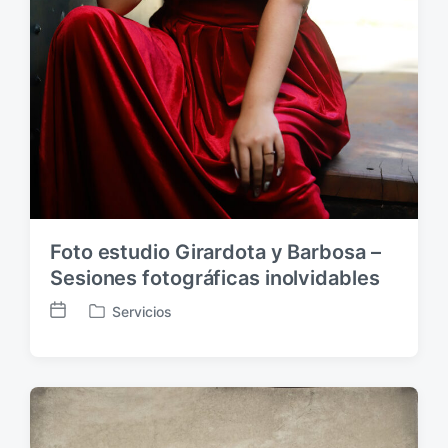
Foto estudio Girardota y Barbosa –
Sesiones fotográficas inolvidables
Servicios
F
P
e
u
c
b
h
l
a
i
p
c
u
a