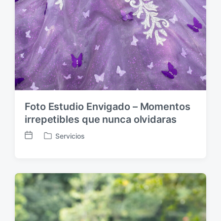
Foto Estudio Envigado – Momentos
irrepetibles que nunca olvidaras
Servicios
F
P
e
u
c
b
h
l
a
i
p
c
u
a
b
d