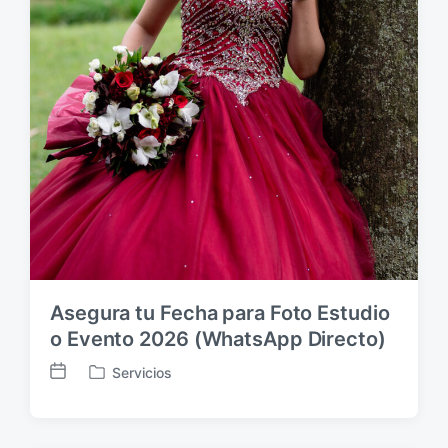
Asegura tu Fecha para Foto Estudio
o Evento 2026 (WhatsApp Directo)
Servicios
F
P
e
u
c
b
h
l