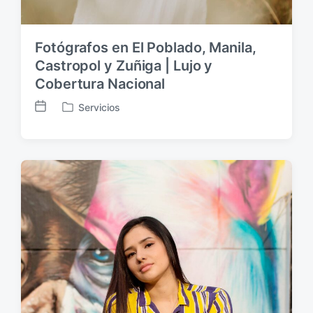
Fotógrafos en El Poblado, Manila,
Castropol y Zuñiga | Lujo y
Cobertura Nacional
Servicios
F
P
e
u
c
b
h
l
a
i
p
c
u
a
b
d
l
a
i
e
c
n
a
c
i