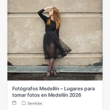
b
d
l
a
i
e
c
n
a
c
i
ó
n
Fotógrafos Medellín – Lugares para
tomar fotos en Medellín 2026
Servicios
F
P