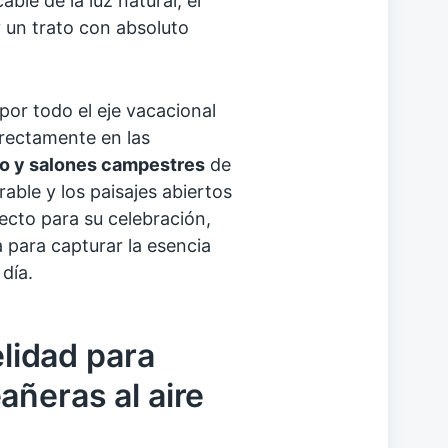
le de la luz natural, el
 un trato con absoluto
or todo el eje vacacional
irectamente en las
eo y salones campestres
de
able y los paisajes abiertos
ecto para su celebración,
 para capturar la esencia
 día.
elidad para
añeras al aire