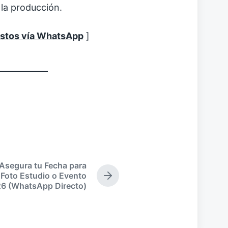
 la producción.
estos vía WhatsApp
]
Asegura tu Fecha para
Foto Estudio o Evento
E
6 (WhatsApp Directo)
n
t
r
a