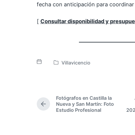
fecha con anticipación para coordinar
[
Consultar disponibilidad y presupu
Villavicencio
F
P
e
u
c
b
h
l
a
i
Fotógrafos en Castilla la
p
c
Nueva y San Martín: Foto
E
u
a
Estudio Profesional
202
n
b
d
t
l
a
r
i
a
e