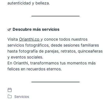
autenticidad y belleza.
🌿
Descubre más servicios
Visita
Orianthi.co
y conoce todos nuestros
servicios fotográficos, desde sesiones familiares
hasta fotografía de parejas, retratos, quinceañeras
y eventos sociales.
En Orianthi, transformamos tus momentos más
felices en recuerdos eternos.
F
Servicios
e
P
c
u
h
b