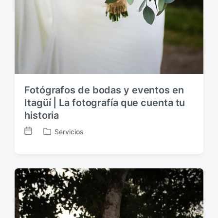
Fotógrafos de bodas y eventos en
Itagüí | La fotografía que cuenta tu
historia
Servicios
F
P
e
u
c
b
h
l
a
i
p
c
u
a
b
d
l