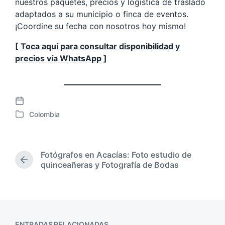
nuestros paquetes, precios y logística de traslado
adaptados a su municipio o finca de eventos.
¡Coordine su fecha con nosotros hoy mismo!
[
Toca aquí para consultar disponibilidad y
precios vía WhatsApp
]
F
Colombia
e
P
c
u
h
b
a
l
Fotógrafos en Acacías: Foto estudio de
p
i
E
quinceañeras y Fotografía de Bodas
u
c
n
b
a
t
l
d
r
i
a
a
c
d
e
a
a
ENTRADAS RELACIONADAS
n