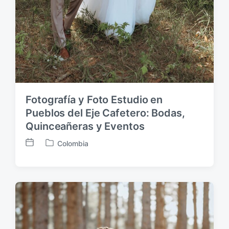
Fotografía y Foto Estudio en
Pueblos del Eje Cafetero: Bodas,
Quinceañeras y Eventos
Colombia
F
P
e
u
c
b
h
l
a
i
p
c
u
a
b
d