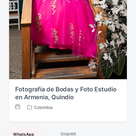
Fotografía de Bodas y Foto Estudio
en Armenia, Quindío
Colombia
F
P
e
u
c
b
h
l
Orianthi
WhatsApp
a
i