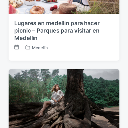
ó
n
Lugares en medellin para hacer
picnic – Parques para visitar en
Medellin
Medellin
F
P
e
u
c
b
h
l
a
i
p
c
u
a
b
d
l
a
i
e
c
n
a
c
i