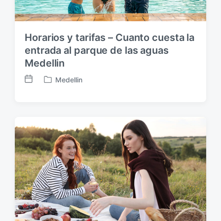
i
ó
n
Horarios y tarifas – Cuanto cuesta la
entrada al parque de las aguas
Medellin
Medellin
F
P
e
u
c
b
h
l
a
i
p
c
u
a
b
d
l
a
i
e
c
n
a
c
i