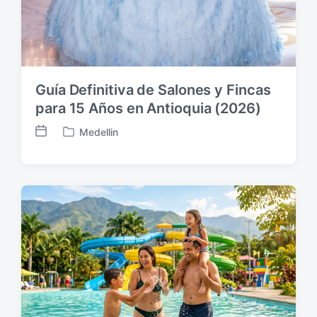
Guía Definitiva de Salones y Fincas
para 15 Años en Antioquia (2026)
Medellin
F
P
e
u
c
b
h
l
a
i
p
c
u
a
b
d
l
a
i
e
c
n
a
c