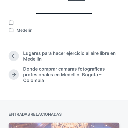
F
Medellin
e
P
c
u
h
b
a
l
Lugares para hacer ejercicio al aire libre en
p
i
E
Medellin
u
c
n
b
Donde comprar camaras fotograficas
a
t
l
profesionales en Medellin, Bogota –
d
r
E
i
Colombia
a
a
n
c
d
e
t
a
a
n
r
c
a
a
i
n
d
ó
t
a
ENTRADAS RELACIONADAS
n
e
s
r
i
i