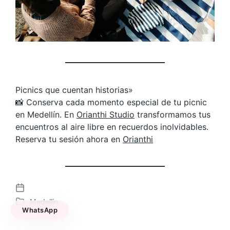
Picnics que cuentan historias»
📸 Conserva cada momento especial de tu picnic
en Medellín. En
Orianthi Studio
transformamos tus
encuentros al aire libre en recuerdos inolvidables.
Reserva tu sesión ahora en
Orianthi
F
Medellin
e
P
WhatsApp
c
u
h
b