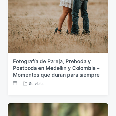
Fotografía de Pareja, Preboda y
Postboda en Medellín y Colombia –
Momentos que duran para siempre
Servicios
F
P
e
u
c
b
h
l
a
i
p
c