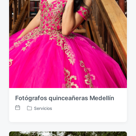
Fotógrafos quinceañeras Medellín
Servicios
F
P
e
u
c
b
h
l